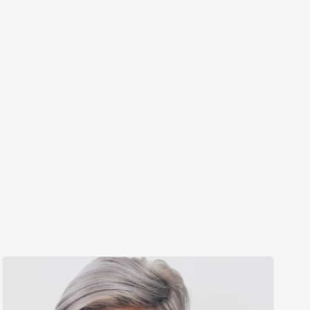
Nina Rinnerthaler ist verantwortlich für: Büroleitung,
Kundenbetreuung.