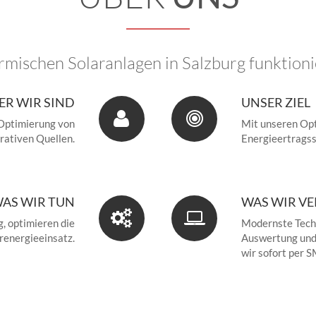
MONITORIN
mischen Solaranlagen in Salzburg funktionie
ER WIR SIND
UNSER ZIEL
 Optimierung von
Mit unseren Op
rativen Quellen.
Energieertragss
AS WIR TUN
WAS WIR V
, optimieren die
Modernste Techn
renergieeinsatz.
Auswertung und
wir sofort per S