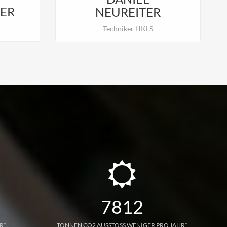
ER
NEUREITER
Techniker HKLS
7812
R*
TONNEN CO2 AUSSTOSS WENIGER PRO JAHR*