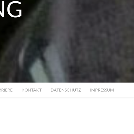
NG
G
RRIERE
KONTAKT
DATENSCHUTZ
IMPRESSUM
TING