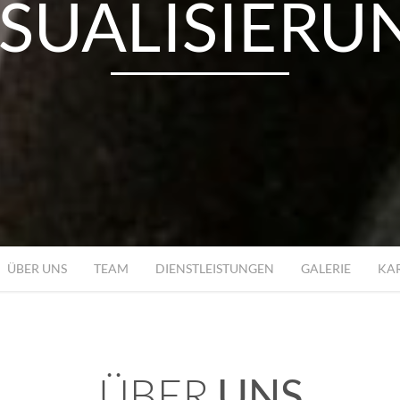
ISUALISIERU
MESSUNG
OPTIMIERUN
ÜBER UNS
TEAM
DIENSTLEISTUNGEN
GALERIE
KA
RGY CONSUL
ÜBER
UNS