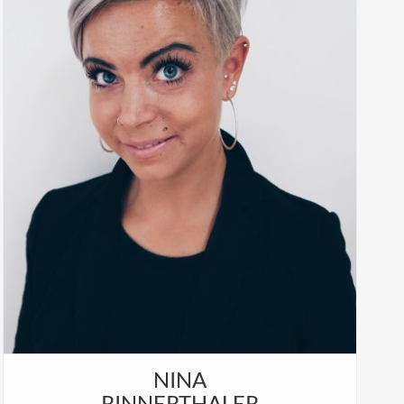
ist
Daniel Neureiter ist verantwortlich für:
itung,
Inbetriebnahme, Wartung, Service.
ervice.
NINA
RINNERTHALER