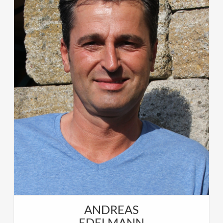
Zu besetzten.
Benjamin Schwarzinger 
verantwortlich für: Teamle
Inbetriebnahme, Wartung, S
ANDREAS
EDELMANN