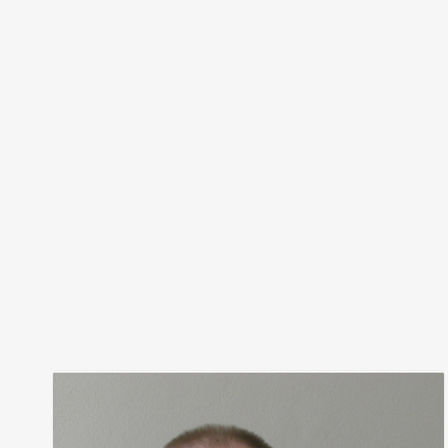
Leopold Motsch ist verantwortlich für: Organisation,
Einsatzsteuerung, ÖNORM B-1300, Personal.